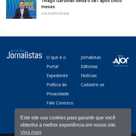
Thiago Gardinali deixa o SBT após cinco
meses
4 DE AGOSTO DE 2026
O que é o
Jornalistas
Portal
Editorias
Expediente
Notícias
Política de
Cadastre-se
Privacidade
Fale Conosco
Este site usa cookies para garantir que você
obtenha a melhor experiência em nosso site.
Veja mais