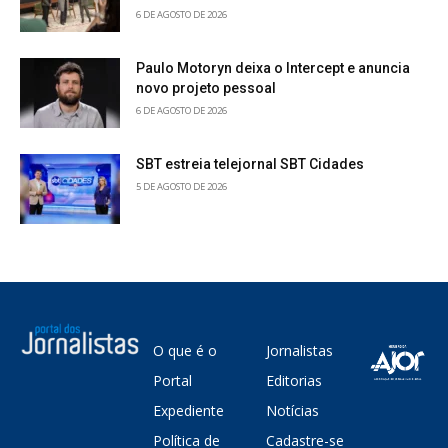
6 DE AGOSTO DE 2026
Paulo Motoryn deixa o Intercept e anuncia
novo projeto pessoal
6 DE AGOSTO DE 2026
SBT estreia telejornal SBT Cidades
5 DE AGOSTO DE 2026
O que é o
Jornalistas
Portal
Editorias
Expediente
Notícias
Política de
Cadastre-se