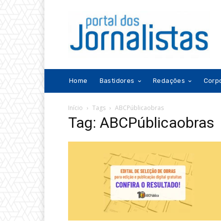
Home
Bastidores
Redações
Corp
Início
Tags
ABCPúblicaobras
Tag: ABCPúblicaobras