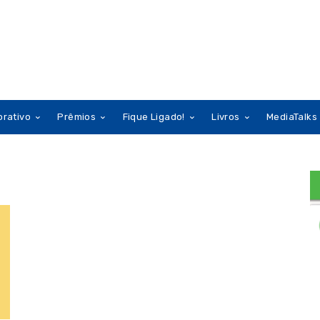
orativo
Prêmios
Fique Ligado!
Livros
MediaTalks