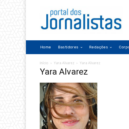
Home
Bastidores
Redações
Corp
Início
Yara Alvarez
Yara Alvarez
Yara Alvarez