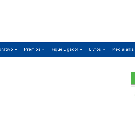
orativo
Prêmios
Fique Ligado!
Livros
MediaTalks