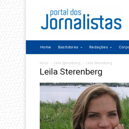
Home
Bastidores
Redações
Corp
Início
Leila Sterenberg
Leila Sterenberg
Leila Sterenberg