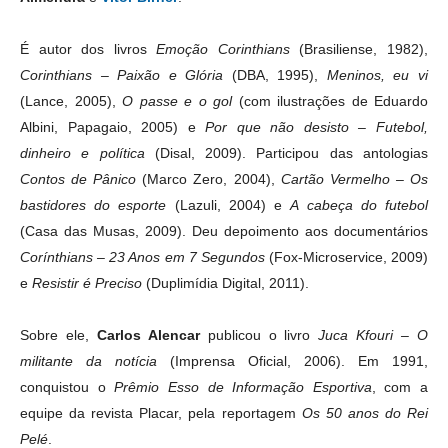
É autor dos livros
Emoção Corinthians
(Brasiliense, 1982),
Corinthians – Paixão e Glória
(DBA, 1995),
Meninos, eu vi
(Lance, 2005),
O passe e o gol
(com ilustrações de Eduardo
Albini, Papagaio, 2005) e
Por que não desisto – Futebol,
dinheiro e política
(Disal, 2009). Participou das antologias
Contos de Pânico
(Marco Zero, 2004),
Cartão Vermelho – Os
bastidores do esporte
(Lazuli, 2004) e
A cabeça do futebol
(Casa das Musas, 2009). Deu depoimento aos documentários
Corínthians – 23 Anos em 7 Segundos
(Fox-Microservice, 2009)
e
Resistir é Preciso
(Duplimídia Digital, 2011).
Sobre ele,
Carlos Alencar
publicou o livro
Juca Kfouri – O
militante da notícia
(Imprensa Oficial, 2006).
Em 1991,
conquistou o
Prêmio Esso de Informação Esportiva
, com a
equipe da revista Placar, pela reportagem
Os 50 anos do Rei
Pelé
.