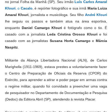
no jornal Folha da Manhã (SP). Seu irmão
Luís Carlos Amaral
Kfouri
, o
Cacalo
, é repórter fotográfico e sua irmã
Maria Luiza
Amaral Kfouri
, jornalista e musicóloga. Seu filho
André Kfouri
lhe seguiu os passos e também atua na área esportiva,
enquanto
Daniel Camargo Kfouri
é fotógrafo como o tio. É
casado com a jornalista
Leda Cristina Orosco Kfouri
e foi
casado com as jornalistas
Susana Horta Camargo
e
Márcia
Naspitz
.
Militante da Aliança Libertadora Nacional (ALN), de Carlos
Marighella (1911-1969), estava prestes a voluntariamente fazer
o Centro de Preparação de Oficiais da Reserva (CPOR) do
Exército, para aprender a atirar e poder pegar em armas contra
o regime militar, quando foi convidado a preencher uma vaga
de pesquisador no Departamento de Documentação e Pesquisa
(Dedoc) da Editora Abril (SP), atendendo à revista Placar.