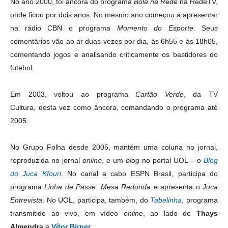
No ano 2000, foi âncora do programa
Bola na Rede
na RedeTV,
onde ficou por dois anos. No mesmo ano começou a apresentar
na rádio CBN o programa
Momento do Esporte
. Seus
comentários vão ao ar duas vezes por dia, às 6h55 e às 18h05,
comentando jogos e analisando criticamente os bastidores do
futebol.
Em 2003, voltou ao programa
Cartão Verde
, da TV
Cultura, desta vez como âncora, comandando o programa até
2005.
No Grupo Folha desde 2005, mantém uma coluna no jornal,
reproduzida no jornal
online
, e um
blog
no portal UOL – o
Blog
do Juca Kfouri
. No canal a cabo ESPN Brasil, participa do
programa
Linha de Passe: Mesa Redonda
e apresenta o
Juca
Entrevista
. No UOL, participa, também, do
Tabelinha
, programa
transmitido ao vivo, em vídeo
online
, ao lado de
Thays
Almendra
e
Vítor Birner
.