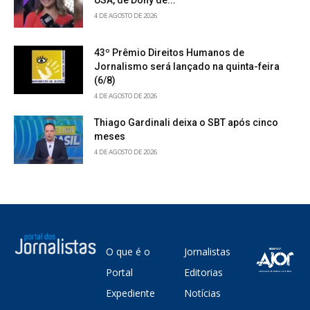
USA, de Dony de...
4 DE AGOSTO DE 2026
43º Prêmio Direitos Humanos de
Jornalismo será lançado na quinta-feira
(6/8)
4 DE AGOSTO DE 2026
Thiago Gardinali deixa o SBT após cinco
meses
4 DE AGOSTO DE 2026
O que é o
Jornalistas
Portal
Editorias
Expediente
Notícias