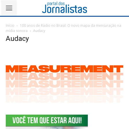
Início
100 anos de Rádio no Brasil: O novo mapa da mensuração na
mídia sonora
Audacy
Audacy