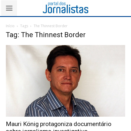
Início
Tags
The Thinnest Border
Tag: The Thinnest Border
Mauri König protagoniza documentário