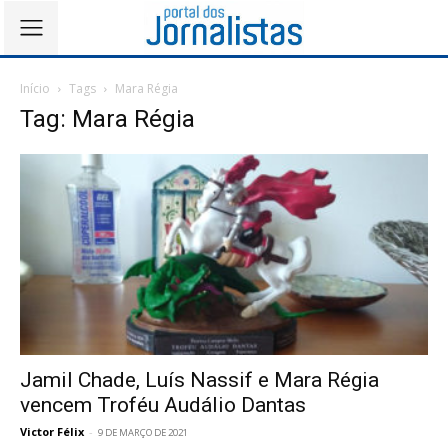
Início
Tags
Mara Régia
Tag: Mara Régia
Jamil Chade, Luís Nassif e Mara Régia
vencem Troféu Audálio Dantas
Victor Félix
-
9 DE MARÇO DE 2021