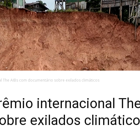
l The AIBs com documentário sobre exilados climáticos
rêmio internacional Th
bre exilados climátic