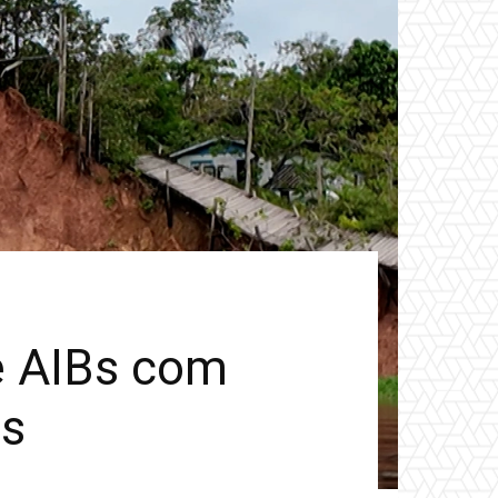
e AIBs com
os