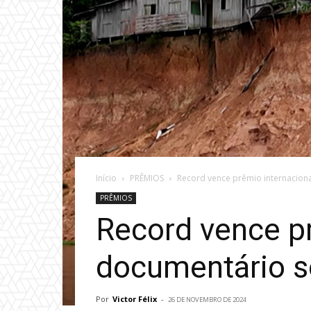
Início
PRÊMIOS
Record vence prêmio internaciona
PRÊMIOS
Record vence p
documentário so
Por
Victor Félix
-
26 DE NOVEMBRO DE 2024