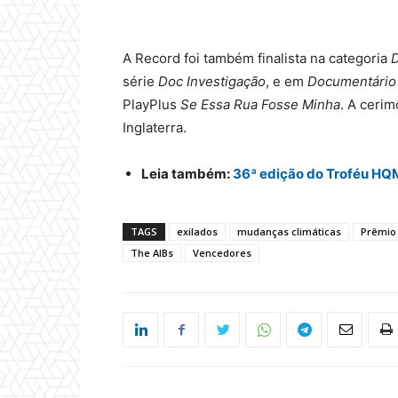
A Record foi também finalista na categoria
D
série
Doc Investigação
, e em
Documentário 
PlayPlus
Se Essa Rua Fosse Minha
. A ceri
Inglaterra.
Leia também:
36ª edição do Troféu HQ
TAGS
exilados
mudanças climáticas
Prêmio 
The AIBs
Vencedores