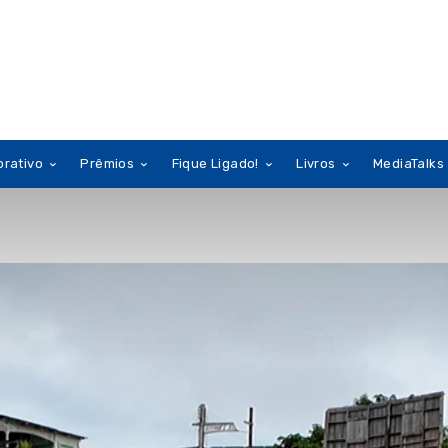
orativo
Prêmios
Fique Ligado!
Livros
MediaTalks