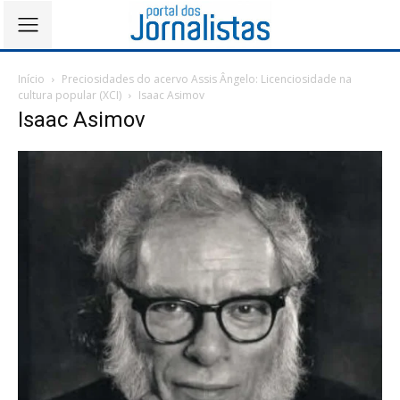
Início
Preciosidades do acervo Assis Ângelo: Licenciosidade na
cultura popular (XCI)
Isaac Asimov
Isaac Asimov