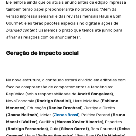
Ele lembra ainda que os atuais anunciantes da edição impressa
também terão papel preponderante no processo: “Além da
versão impressa semanal e das revistas mensais Haus e Bom
Gourmet, eles terão pacotes especiais no digital e ações de
branded content
. Usaremos o prazo que temos até junho para
afinar as relações com os anunciantes”.
Geração de impacto social
Na nova estrutura, o conteúdo estará dividido em editorias com
foco na compreensão de comportamentos e tendências:
República (sob a responsabilidade de
André Gonçalves
),
NovaEconomia (
Rodrigo Ghedini
), Livre Iniciativa (
Fabiane
Menezes
), Educação (
Denise Drechsel
), Justiça e Direito
(
Joana Neitsch
), Ideias (
Jones Rossi
), Política Paraná (
Bruna
Maestri Walter
), Curitiba (
Marcos Xavier Vicente
), Esportes
(
Rodrigo Fernandes
), Guia (
Gilson Garret
), Bom Gourmet (
Deise
Campos
), Haus (
Daliane Nogueira
), Viver Bem (
Katia Michele
),