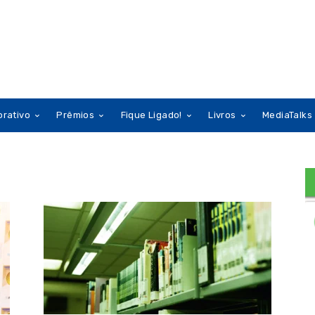
orativo
Prêmios
Fique Ligado!
Livros
MediaTalks