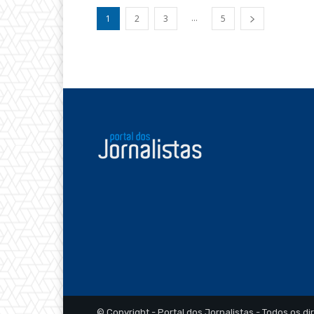
...
1
2
3
5
© Copyright - Portal dos Jornalistas - Todos os di