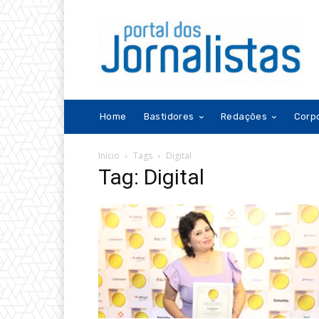
Home
Bastidores
Redações
Corp
Início
Tags
Digital
Tag: Digital