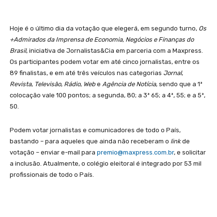
Hoje é o último dia da votação que elegerá, em segundo turno,
Os
+Admirados da Imprensa de Economia, Negócios e Finanças do
Brasil
, iniciativa de Jornalistas&Cia em parceria com a Maxpress.
Os participantes podem votar em até cinco jornalistas, entre os
89 finalistas, e em até três veículos nas categorias
Jornal
,
Revista
,
Televisão
,
Rádio
,
Web
e
Agência de Notícia
, sendo que a 1ª
colocação vale 100 pontos; a segunda, 80; a 3ª 65; a 4ª, 55; e a 5ª,
50.
Podem votar jornalistas e comunicadores de todo o País,
bastando – para aqueles que ainda não receberam o
link
de
votação – enviar e-mail para
premio@maxpress.com.br
, e solicitar
a inclusão. Atualmente, o colégio eleitoral é integrado por 53 mil
profissionais de todo o País.