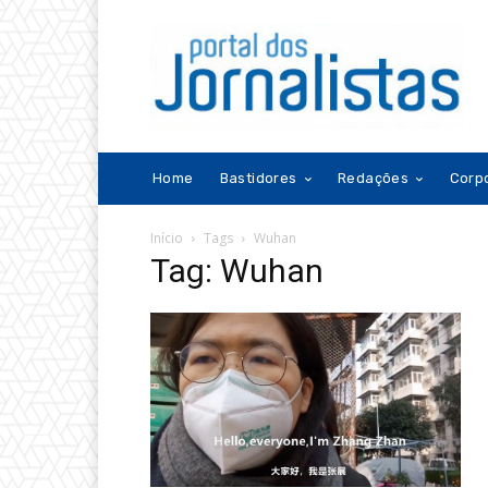
Home
Bastidores
Redações
Corp
Início
Tags
Wuhan
Tag: Wuhan