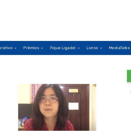
orativo
Prêmios
Fique Ligado!
Livros
MediaTalks