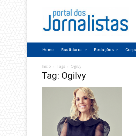
Home
Bastidores
Redações
Corp
Início
Tags
Ogilvy
Tag: Ogilvy