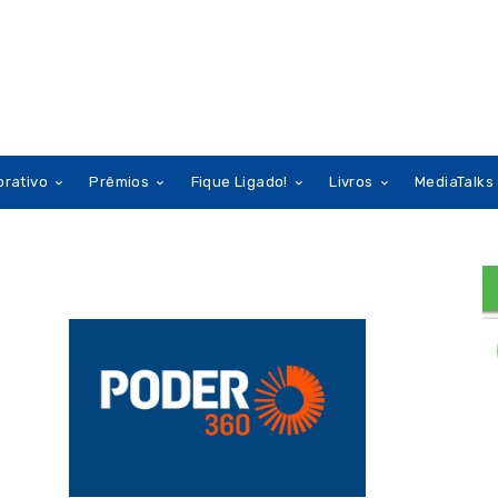
orativo
Prêmios
Fique Ligado!
Livros
MediaTalks