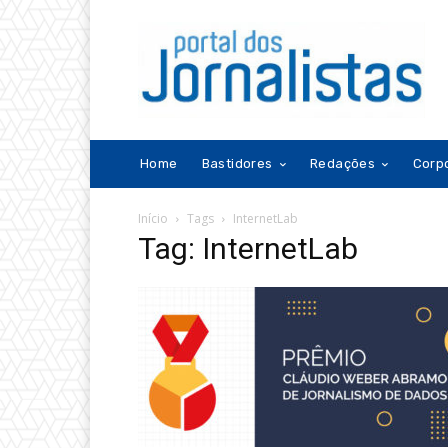
Home
Bastidores
Redações
Corp
Início
Tags
InternetLab
Tag: InternetLab