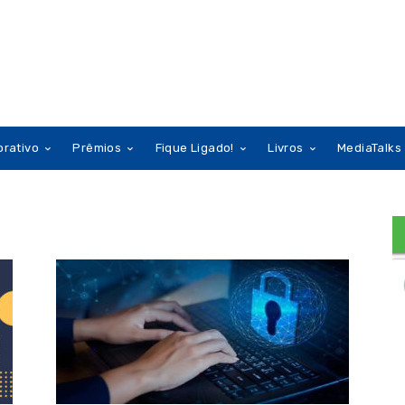
orativo
Prêmios
Fique Ligado!
Livros
MediaTalks