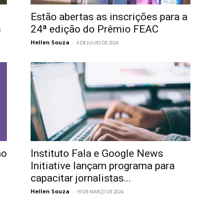
Estão abertas as inscrições para a
s
24ª edição do Prêmio FEAC
Hellen Souza
-
4 DE JULHO DE 2024
ão
Instituto Fala e Google News
Initiative lançam programa para
capacitar jornalistas...
Hellen Souza
-
19 DE MARÇO DE 2024