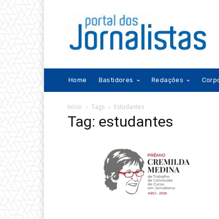
Home
Bastidores
Redações
Corp
Início
Tags
Estudantes
Tag: estudantes