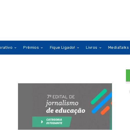
orativo
Prêmios
Fique Ligado!
Livros
MediaTalks