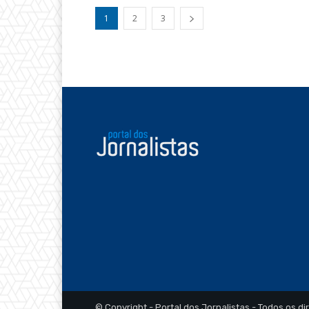
1
2
3
© Copyright - Portal dos Jornalistas - Todos os di