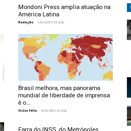
Mondoni Press amplia atuação na
América Latina
Redação
-
5 DE AGOSTO DE 2026
Brasil melhora, mas panorama
mundial de liberdade de imprensa
é o...
Victor Félix
-
30 DE ABRIL DE 2026
Farra do INSS, do Metrópoles,