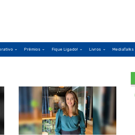
orativo
Prêmios
Fique Ligado!
Livros
MediaTalks