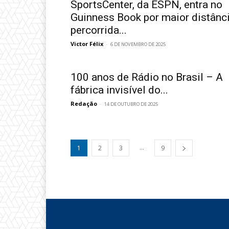
SportsCenter, da ESPN, entra no
Guinness Book por maior distânc
percorrida...
Victor Félix
-
6 DE NOVEMBRO DE 2025
100 anos de Rádio no Brasil – A
fábrica invisível do...
Redação
-
14 DE OUTUBRO DE 2025
...
1
2
3
9