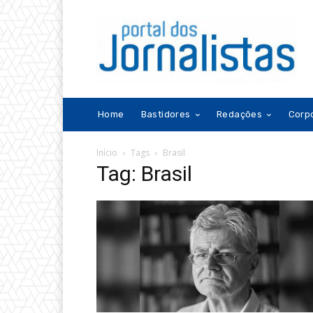
Home
Bastidores
Redações
Corp
Início
Tags
Brasil
Tag: Brasil