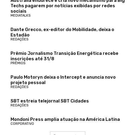
Austrália endurece e cria novo mecanismo para Big
Techs pagarem por notícias exibidas por redes
sociais
MEDIATALKS
Dante Grecco, ex-editor do Mobilidade, deixa o
Estadão
REDAÇÕES
Prêmio Jornalismo Transição Energética recebe
inscrições até 31/8
PRÊMIOS
Paulo Motoryn deixa o Intercept e anuncia novo
projeto pessoal
REDAÇÕES
SBT estreia telejornal SBT Cidades
REDAÇÕES
Mondoni Press amplia atuação na América Latina
CORPORATIVO