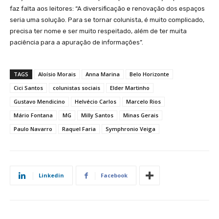
faz falta aos leitores: “A diversificação e renovação dos espaços
seria uma solução. Para se tornar colunista, é muito complicado,
precisa ter nome e ser muito respeitado, além de ter muita
paciência para a apuração de informações”.
TAGS
Aloísio Morais
Anna Marina
Belo Horizonte
Cici Santos
colunistas sociais
Elder Martinho
Gustavo Mendicino
Helvécio Carlos
Marcelo Rios
Mário Fontana
MG
Milly Santos
Minas Gerais
Paulo Navarro
Raquel Faria
Symphronio Veiga
Linkedin
Facebook