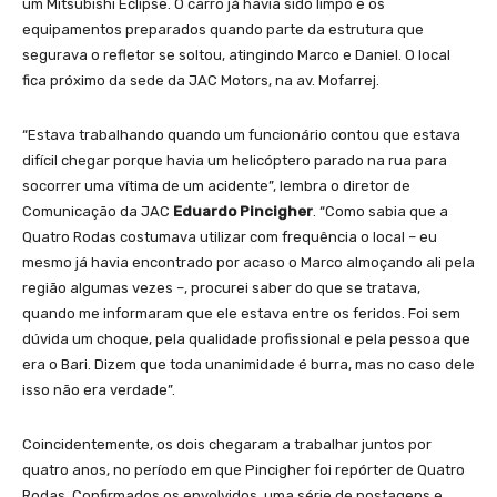
um Mitsubishi Eclipse. O carro já havia sido limpo e os
equipamentos preparados quando parte da estrutura que
segurava o refletor se soltou, atingindo Marco e Daniel. O local
fica próximo da sede da JAC Motors, na av. Mofarrej.
“Estava trabalhando quando um funcionário contou que estava
difícil chegar porque havia um helicóptero parado na rua para
socorrer uma vítima de um acidente”, lembra o diretor de
Comunicação da JAC
Eduardo Pincigher
. “Como sabia que a
Quatro Rodas costumava utilizar com frequência o local – eu
mesmo já havia encontrado por acaso o Marco almoçando ali pela
região algumas vezes –, procurei saber do que se tratava,
quando me informaram que ele estava entre os feridos. Foi sem
dúvida um choque, pela qualidade profissional e pela pessoa que
era o Bari. Dizem que toda unanimidade é burra, mas no caso dele
isso não era verdade”.
Coincidentemente, os dois chegaram a trabalhar juntos por
quatro anos, no período em que Pincigher foi repórter de Quatro
Rodas. Confirmados os envolvidos, uma série de postagens e