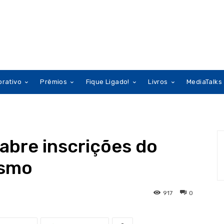
orativo
Prêmios
Fique Ligado!
Livros
MediaTalks
abre inscrições do
ismo
917
0