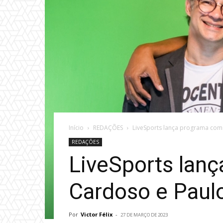
Início
REDAÇÕES
LiveSports lança programa com 
REDAÇÕES
LiveSports lanç
Cardoso e Paul
Por
Victor Félix
-
27 DE MARÇO DE 2023