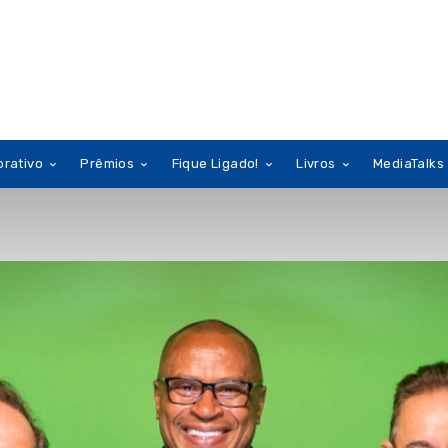
orativo
Prêmios
Fique Ligado!
Livros
MediaTalks