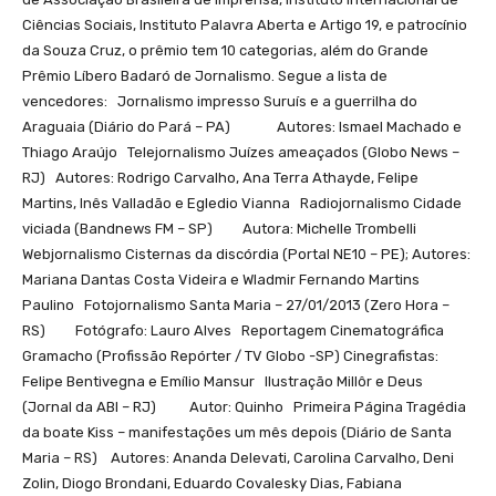
Ciências Sociais, Instituto Palavra Aberta e Artigo 19, e patrocínio
da Souza Cruz, o prêmio tem 10 categorias, além do Grande
Prêmio Líbero Badaró de Jornalismo. Segue a lista de
vencedores: Jornalismo impresso Suruís e a guerrilha do
Araguaia (Diário do Pará – PA) Autores: Ismael Machado e
Thiago Araújo Telejornalismo Juízes ameaçados (Globo News –
RJ) Autores: Rodrigo Carvalho, Ana Terra Athayde, Felipe
Martins, Inês Valladão e Egledio Vianna Radiojornalismo Cidade
viciada (Bandnews FM – SP) Autora: Michelle Trombelli
Webjornalismo Cisternas da discórdia (Portal NE10 – PE); Autores:
Mariana Dantas Costa Videira e Wladmir Fernando Martins
Paulino Fotojornalismo Santa Maria – 27/01/2013 (Zero Hora –
RS) Fotógrafo: Lauro Alves Reportagem Cinematográfica
Gramacho (Profissão Repórter / TV Globo -SP) Cinegrafistas:
Felipe Bentivegna e Emílio Mansur Ilustração Millôr e Deus
(Jornal da ABI – RJ) Autor: Quinho Primeira Página Tragédia
da boate Kiss – manifestações um mês depois (Diário de Santa
Maria – RS) Autores: Ananda Delevati, Carolina Carvalho, Deni
Zolin, Diogo Brondani, Eduardo Covalesky Dias, Fabiana