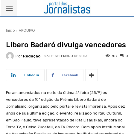
Início
ARQUIVO
Líbero Badaró divulga vencedores
Por
Redação
707
0
26 DE SETEMBRO DE 2013
Linkedin
Facebook
Foram anunciados na noite da última 4ª.feira (25/9) os
vencedores da 10ª edição do Prêmio Líbero Badaró de
Jornalismo, organizado pelo portal e revista Imprensa. Após dez
anos de sua última edição, o evento, realizado no Itaú Cultural,
em São Paulo, teve apresentação de Rita Lisauskas, âncora do
Terra TV, e Celso Zucatelli, da TV Record. Com apoio institucional
de Associação Brasileira de Imprensa, Instituto Internacional de