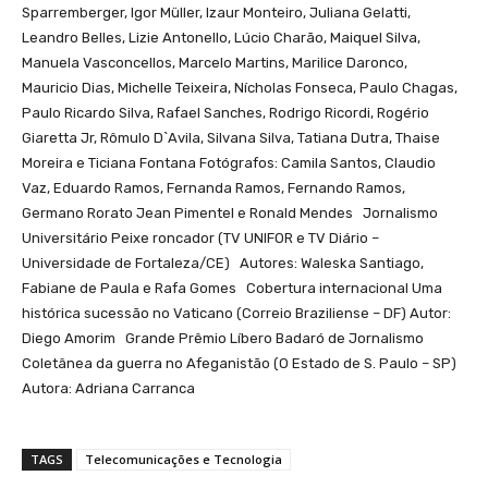
Sparremberger, Igor Müller, Izaur Monteiro, Juliana Gelatti,
Leandro Belles, Lizie Antonello, Lúcio Charão, Maiquel Silva,
Manuela Vasconcellos, Marcelo Martins, Marilice Daronco,
Mauricio Dias, Michelle Teixeira, Nícholas Fonseca, Paulo Chagas,
Paulo Ricardo Silva, Rafael Sanches, Rodrigo Ricordi, Rogério
Giaretta Jr, Rômulo D`Avila, Silvana Silva, Tatiana Dutra, Thaise
Moreira e Ticiana Fontana Fotógrafos: Camila Santos, Claudio
Vaz, Eduardo Ramos, Fernanda Ramos, Fernando Ramos,
Germano Rorato Jean Pimentel e Ronald Mendes Jornalismo
Universitário Peixe roncador (TV UNIFOR e TV Diário –
Universidade de Fortaleza/CE) Autores: Waleska Santiago,
Fabiane de Paula e Rafa Gomes Cobertura internacional Uma
histórica sucessão no Vaticano (Correio Braziliense – DF) Autor:
Diego Amorim Grande Prêmio Líbero Badaró de Jornalismo
Coletânea da guerra no Afeganistão (O Estado de S. Paulo – SP)
Autora: Adriana Carranca
TAGS
Telecomunicações e Tecnologia