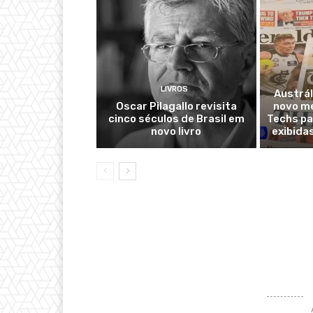
LIVROS
Austrál
Oscar Pilagallo revisita
novo m
cinco séculos de Brasil em
Techs pa
novo livro
exibida