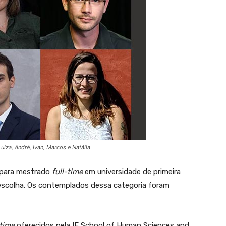
uiza, André, Ivan, Marcos e Natália
 para mestrado
full-time
em universidade de primeira
 escolha. Os contemplados dessa categoria foram
-time
oferecidos pela IE School of Human Sciences and