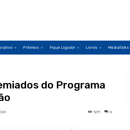
orativo
Prêmios
Fique Ligado!
Livros
MediaTalks
emiados do Programa
são
1271
0
2020