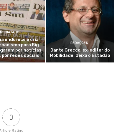
MEDIATALKS
ia endurece e cria
REDAÇÕES
ecanismo para Big
garem por notícias
Dante Grecco, ex-editor do
s por redes sociais
Mobilidade, deixa o Estadão
0
Article Rating