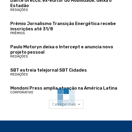
Dante Grecco, ex-editor do Mobilidade, deixa o
Estadão
REDAÇÕES
Prêmio Jornalismo Transição Energética recebe
inscrições até 31/8
PRÊMIOS
Paulo Motoryn deixa o Intercept e anuncia novo
projeto pessoal
REDAÇÕES
SBT estreia telejornal SBT Cidades
REDAÇÕES
Mondoni Press amplia atuação na América Latina
CORPORATIVO
Carregar mais