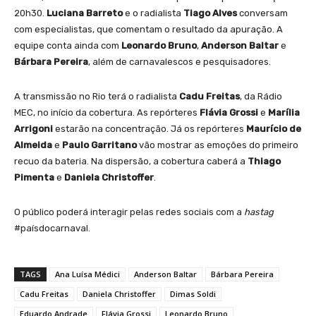
20h30.
Luciana Barreto
e o radialista
Tiago Alves
conversam
com especialistas, que comentam o resultado da apuração. A
equipe conta ainda com
Leonardo Bruno
,
Anderson Baltar
e
Bárbara Pereira
, além de carnavalescos e pesquisadores.
A transmissão no Rio terá o radialista
Cadu Freitas
, da Rádio
MEC, no início da cobertura. As repórteres
Flávia Grossi
e
Marília
Arrigoni
estarão na concentração. Já os repórteres
Maurício de
Almeida
e
Paulo Garritano
vão mostrar as emoções do primeiro
recuo da bateria. Na dispersão, a cobertura caberá a
Thiago
Pimenta
e
Daniela Christoffer
.
O público poderá interagir pelas redes sociais com a
hastag
#paísdocarnaval.
TAGS
Ana Luísa Médici
Anderson Baltar
Bárbara Pereira
Cadu Freitas
Daniela Christoffer
Dimas Soldi
Eduardo Andrade
Flávia Grossi
Leonardo Bruno