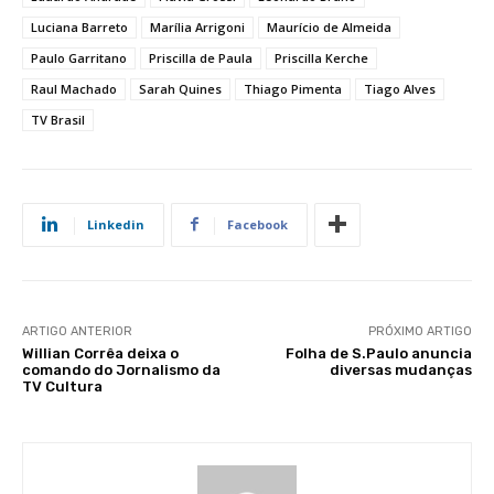
Luciana Barreto
Marília Arrigoni
Maurício de Almeida
Paulo Garritano
Priscilla de Paula
Priscilla Kerche
Raul Machado
Sarah Quines
Thiago Pimenta
Tiago Alves
TV Brasil
Linkedin
Facebook
ARTIGO ANTERIOR
PRÓXIMO ARTIGO
Willian Corrêa deixa o
Folha de S.Paulo anuncia
comando do Jornalismo da
diversas mudanças
TV Cultura