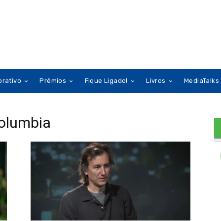
orativo
Prêmios
Fique Ligado!
Livros
MediaTalks
Columbia