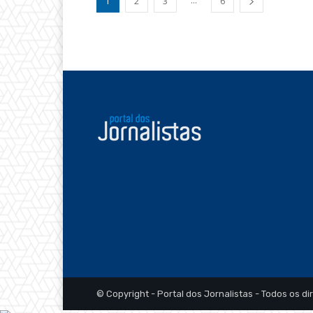
...
1
2
3
6
© Copyright - Portal dos Jornalistas - Todos os di