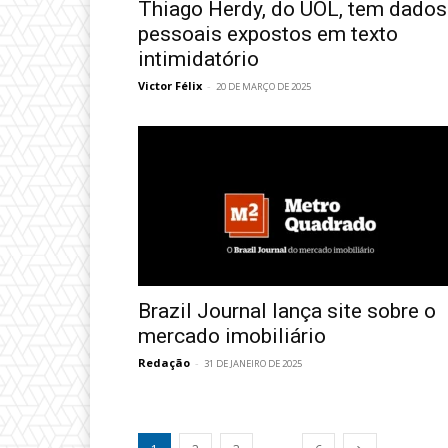
Thiago Herdy, do UOL, tem dados
pessoais expostos em texto
intimidatório
Victor Félix
-
20 DE MARÇO DE 2025
Brazil Journal lança site sobre o
mercado imobiliário
Redação
-
31 DE JANEIRO DE 2025