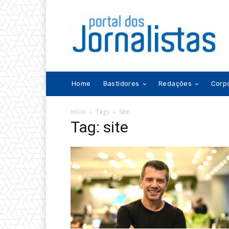
Home
Bastidores
Redações
Corp
Início
Tags
Site
Tag: site