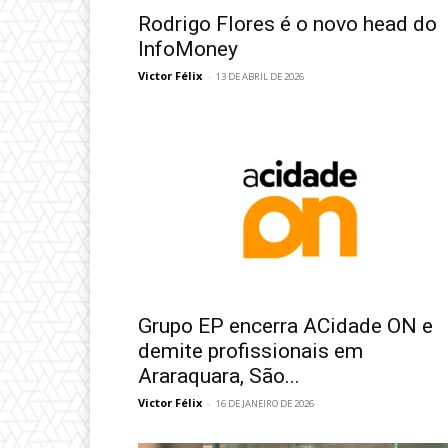
Rodrigo Flores é o novo head do
InfoMoney
Victor Félix
-
13 DE ABRIL DE 2026
Grupo EP encerra ACidade ON e
demite profissionais em
Araraquara, São...
Victor Félix
-
16 DE JANEIRO DE 2026