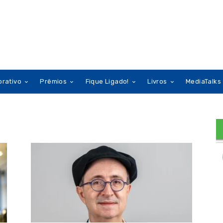
orativo
Prêmios
Fique Ligado!
Livros
MediaTalks