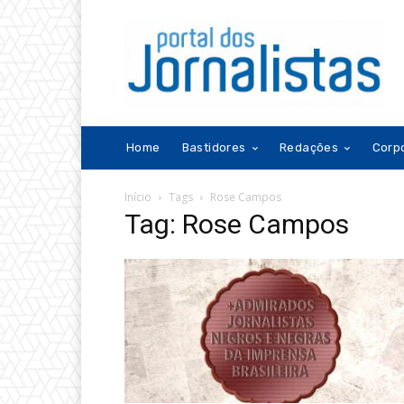
Home
Bastidores
Redações
Corp
Início
Tags
Rose Campos
Tag: Rose Campos