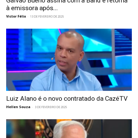
Galvão Bueno assina com a Band e retorna
à emissora após...
Victor Félix
-
13 DE FEVEREIRO DE 2025
Luiz Alano é o novo contratado da CazéTV
Hellen Souza
-
3 DE FEVEREIRO DE 2025