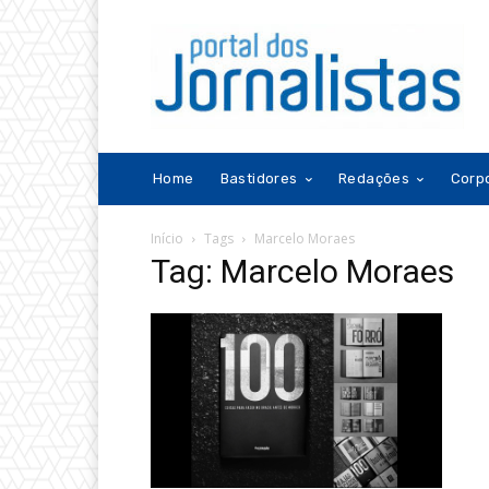
Home
Bastidores
Redações
Corp
Início
Tags
Marcelo Moraes
Tag: Marcelo Moraes