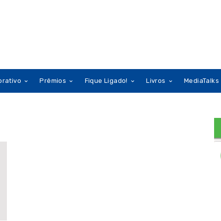
orativo
Prêmios
Fique Ligado!
Livros
MediaTalks