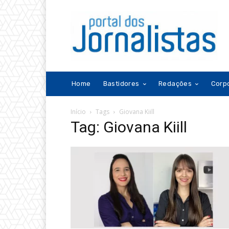
Home
Bastidores
Redações
Corp
Início
Tags
Giovana Kiill
Tag: Giovana Kiill