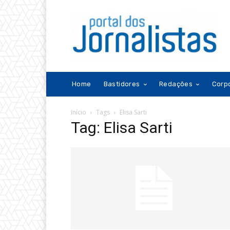
Home
Bastidores
Redações
Corp
Início
Tags
Elisa Sarti
Tag: Elisa Sarti