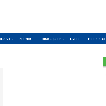
orativo
Prêmios
Fique Ligado!
Livros
MediaTalks