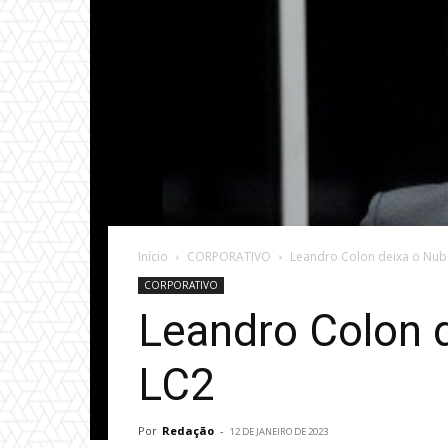
Início
CORPORATIVO
Leandro Colon deixa o Nuba
CORPORATIVO
Leandro Colon d
LC2
Por
Redação
-
12 DE JANEIRO DE 2023