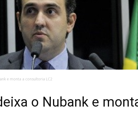
nk e monta a consultoria LC2
eixa o Nubank e monta