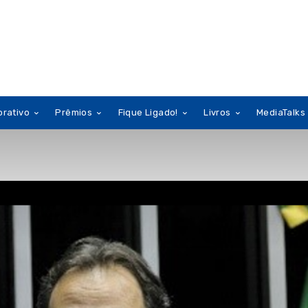
orativo
Prêmios
Fique Ligado!
Livros
MediaTalks