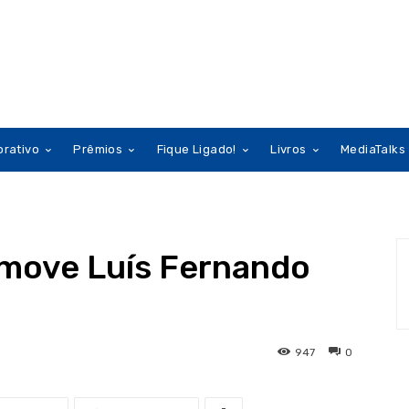
orativo
Prêmios
Fique Ligado!
Livros
MediaTalks
move Luís Fernando
947
0