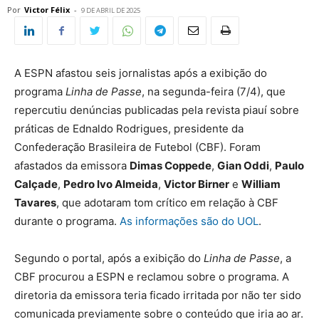
Por
Victor Félix
-
9 DE ABRIL DE 2025
A ESPN afastou seis jornalistas após a exibição do
programa
Linha de Passe
, na segunda-feira (7/4), que
repercutiu denúncias publicadas pela revista piauí sobre
práticas de Ednaldo Rodrigues, presidente da
Confederação Brasileira de Futebol (CBF). Foram
afastados da emissora
Dimas Coppede
,
Gian Oddi
,
Paulo
Calçade
,
Pedro Ivo Almeida
,
Victor Birner
e
William
Tavares
, que adotaram tom crítico em relação à CBF
durante o programa.
As informações são do UOL
.
Segundo o portal, após a exibição do
Linha de Passe
, a
CBF procurou a ESPN e reclamou sobre o programa. A
diretoria da emissora teria ficado irritada por não ter sido
comunicada previamente sobre o conteúdo que iria ao ar.