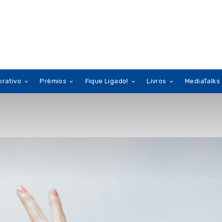
orativo
Prêmios
Fique Ligado!
Livros
MediaTalks