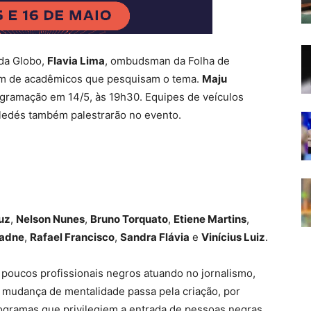
 da Globo,
Flavia Lima
, ombudsman da Folha de
ém de acadêmicos que pesquisam o tema.
Maju
ogramação em 14/5, às 19h30. Equipes de veículos
eledés também palestrarão no evento.
uz
,
Nelson Nunes
,
Bruno Torquato
,
Etiene Martins
,
iadne
,
Rafael Francisco
,
Sandra Flávia
e
Vinícius Luiz
.
poucos profissionais negros atuando no jornalismo,
 mudança de mentalidade passa pela criação, por
gramas que privilegiem a entrada de pessoas negras