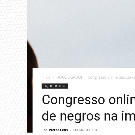
Início
FIQUE LIGADO!
Congresso online discute 
FIQUE LIGADO!
Congresso onli
de negros na i
Por
Victor Félix
-
5 DE MAIO DE 2021