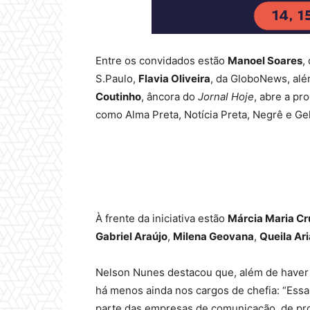
Entre os convidados estão
Manoel Soares
,
S.Paulo,
Flavia Oliveira
, da GloboNews, al
Coutinho
, âncora do
Jornal Hoje
, abre a pr
como Alma Preta, Notícia Preta, Negrê e G
À frente da iniciativa estão
Márcia Maria Cr
Gabriel Araújo
,
Milena Geovana
,
Queila Ar
Nelson Nunes destacou que, além de haver 
há menos ainda nos cargos de chefia: “Essa
parte das empresas de comunicação, de pro