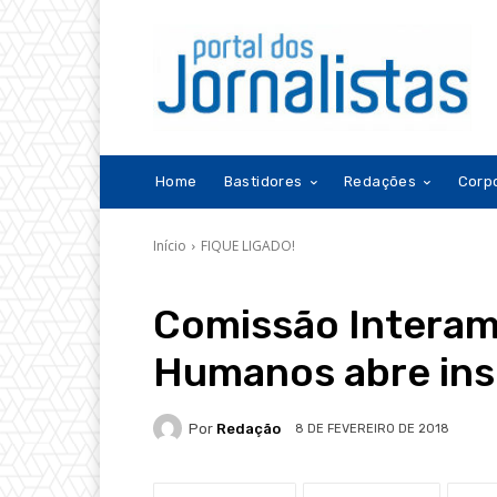
Home
Bastidores
Redações
Corp
Início
FIQUE LIGADO!
Comissão Interame
Humanos abre insc
Por
Redação
8 DE FEVEREIRO DE 2018