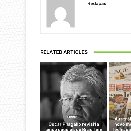
Redação
RELATED ARTICLES
LIVROS
Austrál
Oscar Pilagallo revisita
novo m
cinco séculos de Brasil em
Techs pa