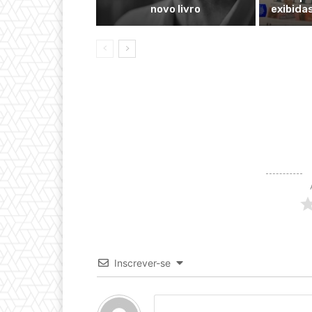
novo livro
exibida
Inscrever-se