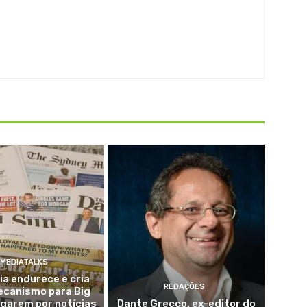
MEDIATALKS
ia endurece e cria
REDAÇÕES
ecanismo para Big
garem por notícias
Dante Grecco, ex-editor do