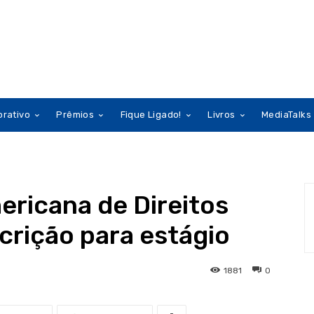
orativo
Prêmios
Fique Ligado!
Livros
MediaTalks
ricana de Direitos
rição para estágio
1881
0