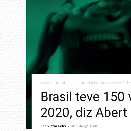
Início
BASTIDORES
Brasil teve 150 violações à l
Brasil teve 150
2020, diz Abert
Por
Victor Félix
-
30 DE MARÇO DE 2021