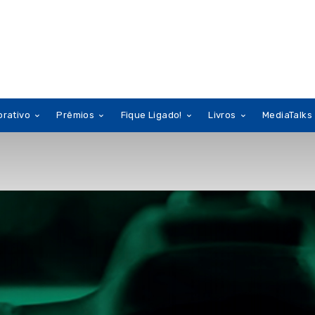
orativo
Prêmios
Fique Ligado!
Livros
MediaTalks