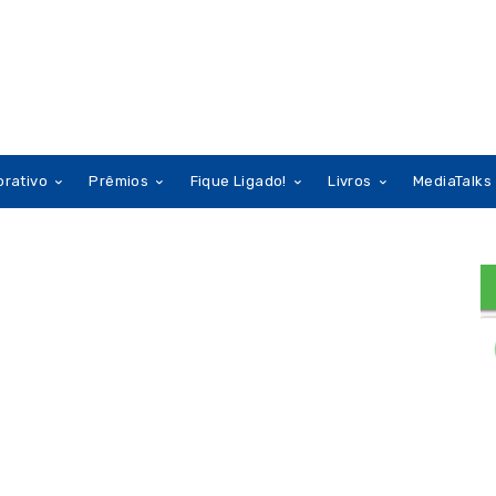
orativo
Prêmios
Fique Ligado!
Livros
MediaTalks