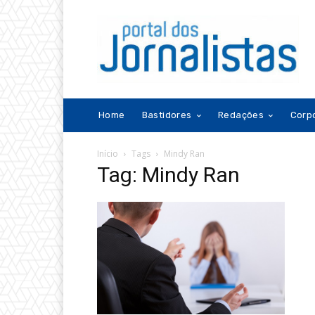
Home
Bastidores
Redações
Corp
Início
Tags
Mindy Ran
Tag: Mindy Ran