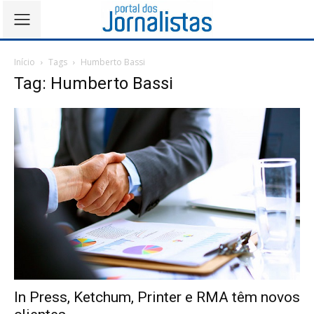
Início
Tags
Humberto Bassi
Tag: Humberto Bassi
In Press, Ketchum, Printer e RMA têm novos