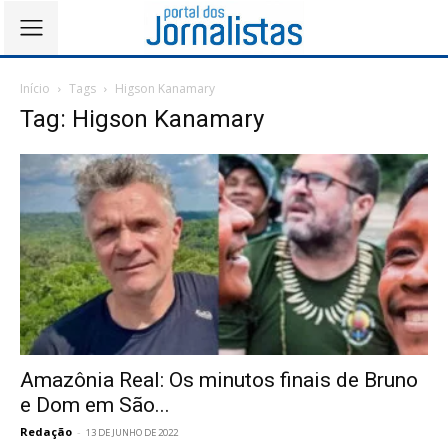
Início
Tags
Higson Kanamary
Tag: Higson Kanamary
Amazônia Real: Os minutos finais de Bruno
e Dom em São...
Redação
-
13 DE JUNHO DE 2022