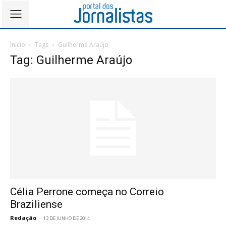
Início
Tags
Guilherme Araújo
Tag: Guilherme Araújo
Célia Perrone começa no Correio
Braziliense
Redação
-
13 DE JUNHO DE 2014