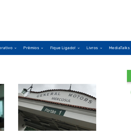
orativo
Prêmios
Fique Ligado!
Livros
MediaTalks