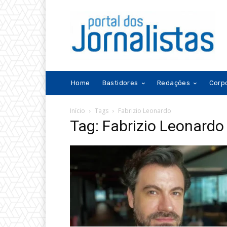
Home
Bastidores
Redações
Corp
Início
Tags
Fabrizio Leonardo
Tag: Fabrizio Leonardo