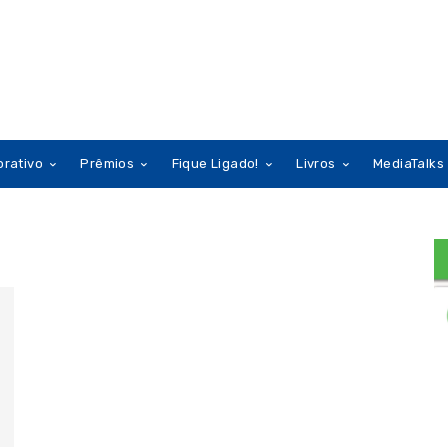
orativo
Prêmios
Fique Ligado!
Livros
MediaTalks