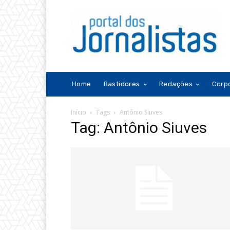
Home
Bastidores
Redações
Corp
Início
Tags
Antônio Siuves
Tag: Antônio Siuves