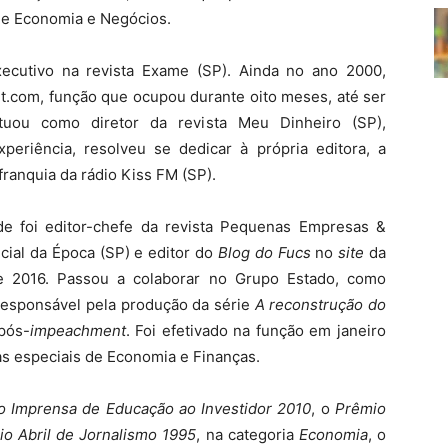
 de Economia e Negócios.
ecutivo na revista Exame (SP). Ainda no ano 2000,
t.com, função que ocupou durante oito meses, até ser
atuou como diretor da revista Meu Dinheiro (SP),
eriência, resolveu se dedicar à própria editora, a
franquia da rádio Kiss FM (SP).
e foi editor-chefe da revista Pequenas Empresas &
cial da Época (SP) e editor do
Blog do Fucs
no
site
da
de 2016. Passou a colaborar no Grupo Estado, como
 responsável pela produção da série
A reconstrução do
pós-
impeachment
. Foi efetivado na função em janeiro
s especiais de Economia e Finanças.
o Imprensa de Educação ao Investidor 2010
, o
Prêmio
o Abril de Jornalismo 1995
, na categoria
Economia
, o