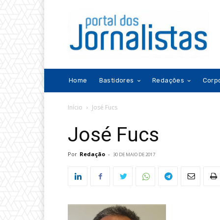
Home
Bastidores
Redações
Corp
Início
José Fucs
José Fucs
Por
Redação
-
30 DE MAIO DE 2017