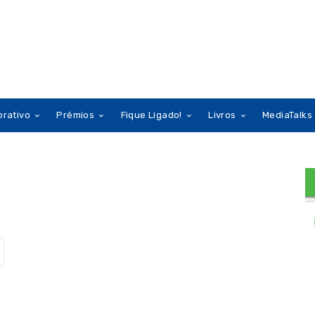
orativo
Prêmios
Fique Ligado!
Livros
MediaTalks