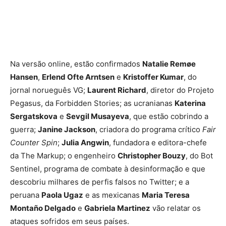
Na versão online, estão confirmados
Natalie Remøe
Hansen
,
Erlend Ofte Arntsen
e
Kristoffer Kumar
, do
jornal norueguês VG;
Laurent Richard
, diretor do Projeto
Pegasus, da Forbidden Stories; as ucranianas
Katerina
Sergatskova
e
Sevgil Musayeva
, que estão cobrindo a
guerra;
Janine Jackson
, criadora do programa crítico
Fair
Counter Spin
;
Julia Angwin
, fundadora e editora-chefe
da The Markup; o engenheiro
Christopher Bouzy
, do Bot
Sentinel, programa de combate à desinformação e que
descobriu milhares de perfis falsos no Twitter; e a
peruana
Paola Ugaz
e as mexicanas
Maria Teresa
Montaño Delgado
e
Gabriela Martinez
vão relatar os
ataques sofridos em seus países.