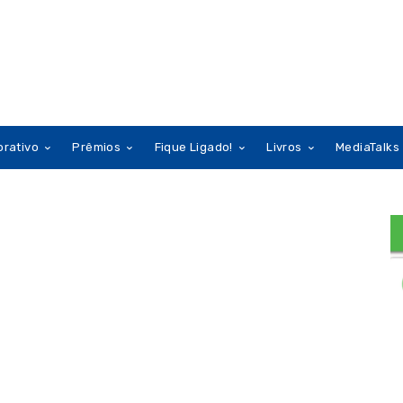
orativo
Prêmios
Fique Ligado!
Livros
MediaTalks